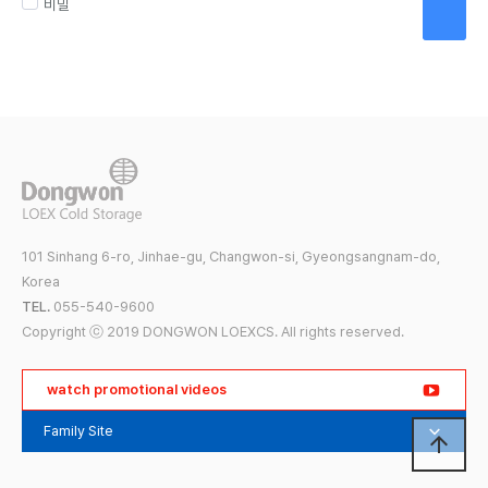
비밀
101 Sinhang 6-ro, Jinhae-gu, Changwon-si, Gyeongsangnam-do,
Korea
TEL.
055-540-9600
Copyright ⓒ 2019 DONGWON LOEXCS. All rights reserved.
watch promotional videos
Family Site
Dongwon Group
arrow_upward
Dongwon Industries