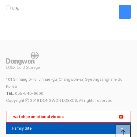
비밀
101 Sinhang 6-ro, Jinhae-gu, Changwon-si, Gyeongsangnam-do,
Korea
TEL.
055-540-9600
Copyright ⓒ 2019 DONGWON LOEXCS. All rights reserved.
watch promotional videos
Family Site
Dongwon Group
arrow_upward